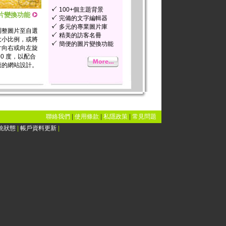
100+個主題背景
片變換功能
完備的文字編輯器
多元的專業圖片庫
整圖片至自選
精美的訪客名冊
小比例，或將
簡便的圖片變換功能
向右或向左旋
90 度，以配合
的網站設計。
聯絡我們
|
使用條款
|
私隱政策
|
常見問題
統狀態
|
帳戶資料更新
|